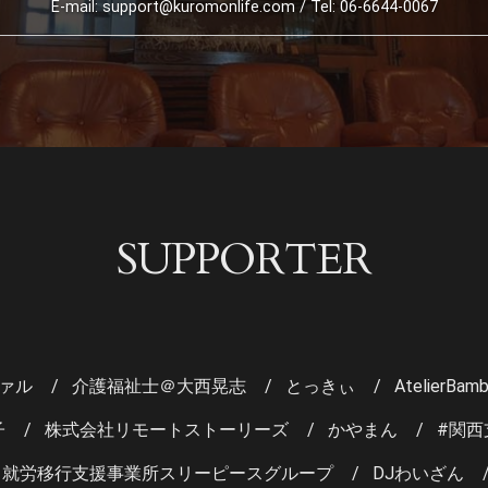
E-mail: support@kuromonlife.com
/ Tel: 06-6644-0067
SUPPORTER
ァル
介護福祉士＠大西晃志
とっきぃ
AtelierBamb
子
株式会社リモートストーリーズ
かやまん
#関西
 就労移行支援事業所スリーピースグループ
DJわいざん