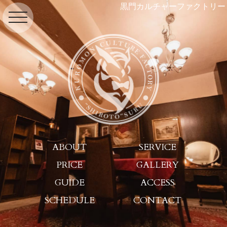
黒門カルチャーファクトリー
toggle navigation
ABOUT
SERVICE
PRICE
GALLERY
GUIDE
ACCESS
SCHEDULE
CONTACT