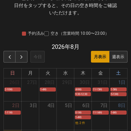
日付をタップすると、その日の空き時間をご確認
いただけます。
予約済み
空き（営業時間 10:00〜23:00）
2026年8月
今日
月表示
週表示
日
月
火
水
木
金
土
26日
27日
28日
29日
30日
31日
1日
2-10時
1-4時
4-9時
11-15時
1-5時
9:30-12:30
5-13時
2日
3日
4日
5日
6日
7日
8日
1-11時
0-1時
11-14時
1-6時
1-4時
他 2 件